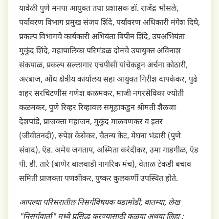
यावेळी पुणे मनपा आयुक्त तथा प्रशासक डॉ. राजेंद्र भोसले,
पर्यावरण विभाग प्रमुख संजय शिंदे, पर्यावरण अधिकारी मंगेश दिघे,
प्रकल्प विभागचे कार्यकारी अभियंता बिपीन शिंदे, उपअभियंता
मुकुंद शिंदे, महापालिका परिमंडळ दोनचे उपायुक्त अविनाश
संकपाळ, प्रकल्प सल्लागार एचपीसी यांचेकडून अर्चना कोठारी,
अरबाज, औंध क्षेत्रीय कार्यालय सहा आयुक्त गिरीश दापकेकर, पुढे
शहर सरचिटणीस गणेश कळमकर, माजी नगरसेविका ज्योती
कळमकर, पुणे रिव्हर रिव्हावल समूहाकडुन श्रीमती शैलजा
देशपांडे, प्राजक्ता महाजन, मुकुंद मालवणकर व इतर
(जीवीतनदी), रुपेश केसेकर, चैतन्य केट, मेघना भंडारी (पुणे
संवाद), ऍड. अमेय जगताप, अस्मिता करंदीकर, उमा गाडगीळ, ऍड
पी. डी. तारे (बाणेर बालवाडी नागरिक मंच), वेताळ टेकडी बचाव
समिती प्राजक्ता पणशीकर, पुष्कर कुलकर्णी उपस्थित होते.
आपल्या परिसरातील निसर्गविषयक घडामोडी, बातम्या, लेख
"निसर्गवार्ता" मध्ये प्रसिद्ध करण्यासाठी कळवा अथवा लिहा :