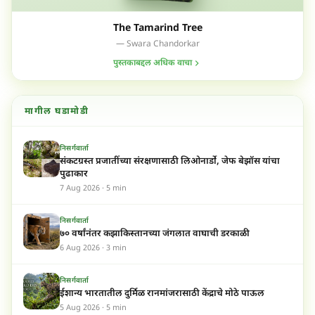
The Tamarind Tree
— Swara Chandorkar
पुस्तकाबद्दल अधिक वाचा
मागील घडामोडी
निसर्गवार्ता
संकटग्रस्त प्रजातींच्या संरक्षणासाठी लिओनार्डो, जेफ बेझॉस यांचा
पुढाकार
7 Aug 2026 · 5 min
निसर्गवार्ता
७० वर्षांनंतर कझाकिस्तानच्या जंगलात वाघाची डरकाळी
6 Aug 2026 · 3 min
निसर्गवार्ता
ईशान्य भारतातील दुर्मिळ रानमांजरासाठी केंद्राचे मोठे पाऊल
5 Aug 2026 · 5 min