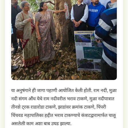
या अनुषंगाने ही जागा पहाणी आयोजित केली होती. राम नदी, मुळा
नदी संगम औंध येथे राम नदीवरील भराव टाकणे, मुळा नदीपात्रात
तीनशे ट्रक राडारोडा टाकणे, झाडांवर क्रमांक टाकणे, पिंपरी
चिंचवड महापालिका हद्दीत भराव टाकण्याचे कंत्राटद्वारामार्फत चालू
असलेली काम अशा बाब उघड झाल्या.