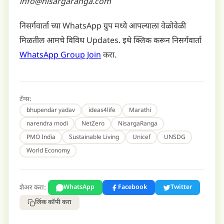
info@nisargaranga.com
निसर्गवार्ता च्या WhatsApp ग्रुप मध्ये आपल्याला वेळोवेळी
मिळतील आमचे विविध Updates. इथे क्लिक करून निसर्गवार्ता
WhatsApp Group Join
करा.
टॅग्स:
bhupendar yadav
ideas4life
Marathi
narendra modi
NetZero
NisargaRanga
PMO India
Sustainable Living
Unicef
UNSDG
World Economy
शेअर करा:
WhatsApp
Facebook
Twitter
लिंक कॉपी करा