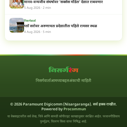
मानव-वन्यजीव संघर्षावर 'सक्सेस मॉडेल' देशात राबवणार
5 Aug 2026 · 2 min
निसर्गवार्ता
ग्लॉ सरोवर अरुणाचल प्रदेशातील पहिले रामसर स्थळ
4 Aug 2026 · 5 min
निसर्गवार्ता
आमच्याबद्दल
अंकाची माहिती
© 2026 Paramount Digicomm (Nisargaranga). सर्व हक्क राखीत.
Powered by
Procommun
या वेबसाइटवरील सर्व लेख, चित्रे आणि सामग्री कॉपीराइट कायद्यानुसार संरक्षित आहेत. परवानगीशिवाय
पुनर्मुद्रण, वितरण किंवा वापर निषिद्ध आहे.