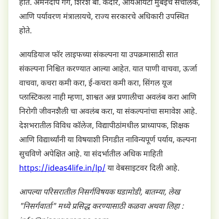
होते. अमनदीप गर्ग, शिरेश बी. केदारे, आयआयटी मुंबईचे संचालक,
आणि पर्यावरण मंत्रालायचे, राज्य सरकारचे अधिकारी उपस्थित
होते.
आयडियाज फॉर लाइफच्या संकल्पना या उपक्रमासाठी सात
संकल्पना निश्चित करण्यात आल्या आहेत. यात पाणी वाचवा, ऊर्जा
वाचवा, कचरा कमी करा, ई-कचरा कमी करा, सिंगल यूज
प्लास्टिकला नाही म्हणा, शाश्वत अन्न प्रणालीचा अवलंब करा आणि
निरोगी जीवनशैली चा अवलंब करा, या संकल्पनांचा समावेश आहे.
देशभरातील विविध कॉलेज, विद्यापीठांमधील प्राध्यापक, शिक्षक
आणि विद्यार्थ्यांनी या विषयाशी निगडीत नाविन्यपूर्ण पर्याय, कल्पना
सुचविणे अपेक्षित आहे. या संदर्भातील अधिक माहिती
https://ideas4life.in/lp/
या वेबसाइटवर दिली आहे.
आपल्या परिसरातील निसर्गविषयक घडामोडी, बातम्या, लेख
"निसर्गवार्ता" मध्ये प्रसिद्ध करण्यासाठी कळवा अथवा लिहा :