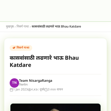
मुखपृष्ठ
निसर्ग गाथा
कासवांसाठी लढणारे भाऊ Bhau Katdare
🌿 निसर्ग गाथा
कासवांसाठी लढणारे भाऊ Bhau
Katdare
Team NisargaRanga
TN
निसर्गरंग
1 Jan 2023
२,४३८ दृश्ये
3 min वाचन