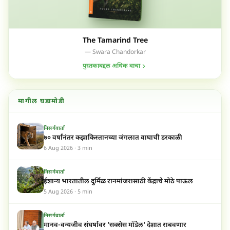
The Tamarind Tree
— Swara Chandorkar
पुस्तकाबद्दल अधिक वाचा
मागील घडामोडी
निसर्गवार्ता
७० वर्षांनंतर कझाकिस्तानच्या जंगलात वाघाची डरकाळी
6 Aug 2026 · 3 min
निसर्गवार्ता
ईशान्य भारतातील दुर्मिळ रानमांजरासाठी केंद्राचे मोठे पाऊल
5 Aug 2026 · 5 min
निसर्गवार्ता
मानव-वन्यजीव संघर्षावर 'सक्सेस मॉडेल' देशात राबवणार