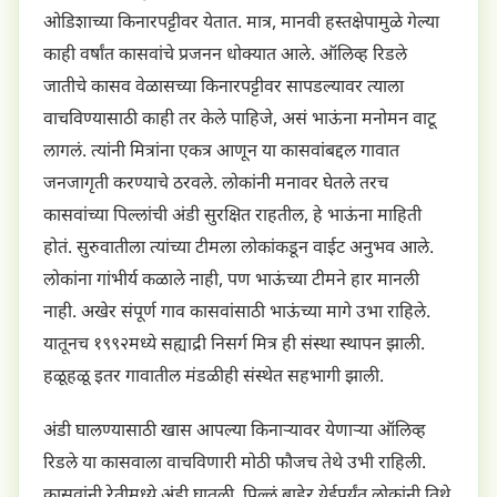
ओडिशाच्या किनारपट्टीवर येतात. मात्र, मानवी हस्तक्षेपामुळे गेल्या
काही वर्षांत कासवांचे प्रजनन धोक्यात आले. ऑलिव्ह रिडले
जातीचे कासव वेळासच्या किनारपट्टीवर सापडल्यावर त्याला
वाचविण्यासाठी काही तर केले पाहिजे, असं भाऊंना मनोमन वाटू
लागलं. त्यांनी मित्रांना एकत्र आणून या कासवांबद्दल गावात
जनजागृती करण्याचे ठरवले. लोकांनी मनावर घेतले तरच
कासवांच्या पिल्लांची अंडी सुरक्षित राहतील, हे भाऊंना माहिती
होतं. सुरुवातीला त्यांच्या टीमला लोकांकडून वाईट अनुभव आले.
लोकांना गांभीर्य कळाले नाही, पण भाऊंच्या टीमने हार मानली
नाही. अखेर संपूर्ण गाव कासवांसाठी भाऊंच्या मागे उभा राहिले.
यातूनच १९९२मध्ये सह्याद्री निसर्ग मित्र ही संस्था स्थापन झाली.
हळूहळू इतर गावातील मंडळीही संस्थेत सहभागी झाली.
अंडी घालण्यासाठी खास आपल्या किनाऱ्यावर येणाऱ्या ऑलिव्ह
रिडले या कासवाला वाचविणारी मोठी फौजच तेथे उभी राहिली.
कासवांनी रेतीमध्ये अंडी घातली, पिल्लं बाहेर येईपर्यंत लोकांनी तिथे