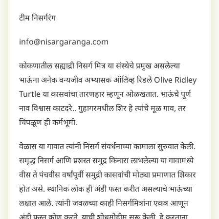
टीम निसर्गरंग
info@nisargaranga.com
कोकणातील सह्याद्री निसर्ग मित्र या संस्थेचे प्रमुख असलेल्या
भाऊंना अनेक वन्यजीव अभ्यासक ऑलिव्ह रिडले Olive Ridley
Turtle या कासवांचा तारणहार म्हणून ओळखतात. भाऊंचे पूर्ण
नाव विश्वास काटदरे.. गुहागरमधील शिर हे त्यांचे मूळ गाव, तर
चिपळूण ही कर्मभूमी.
वेळास या गावात त्यांनी निसर्ग संवर्धनाच्या कामाला सुरुवात केली.
समृद्ध निसर्ग आणि प्रशस्त समुद्र किनारा लाभलेल्या या गावामध्ये
वीस ते पंचवीस वर्षांपूर्वी समुद्री कासवांची मोठ्या प्रमाणात शिकार
होत असे. स्थानिक लोक ही अंडी फस्त करीत असल्याचे भाऊंच्या
लक्षात आले. त्यांनी जवळच्या काही निसर्गमित्रांना एकत्र आणून
अंडी फस्त कोण करते, याची शोधमोहीम सुरू केली. हे करताना