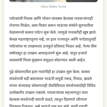
Olive Ridley Turtle
पर्यटकांची निवास आणि भोजन व्यवस्था केल्यास गावकऱ्यांनाही
रोजगार मिळेल, असा विचार करून भाऊंच्या संस्थेने सुरुवातीला
वेळासमध्ये कासव पर्यटन सुरू केले. त्यामुळे गावकरीही खूष झाले.
केवळ महाराष्ट्रातूनच नव्हे, तर इतर राज्यातून आणि परदेशातूनही
पर्यटकांचा या उपक्रमाला उत्स्फुर्त प्रतिसाद मिळत आहे. गेल्या वीस
वर्षांपासून हा उपक्रम अव्याहतपणे सुरू आहे. यातून हजारो
कासवांची पिल्लं सुखरूप समुद्रात सोडण्यात आली आहेत.
पुढे कोकणातील इतर गावांनीही हा उपक्रम सुरू केला. कासव
संवर्धनाची घडी बसल्यावर भाऊंनी समुद्री गरूड, गिधाड, खवले
मांजर यांच्यासह कोकणातही जैवविविधता संवर्धनासाठीही विविध
उल्लेखनीय उपक्रम राबवले. गावकऱ्यांच्या सहभागातून काम
केल्यास संवर्धनाची व्याप्ती वाढते, त्यातून दिसणारे परिणाम
चिरकाल टिकतात, असे भाऊंचे ठाम मत आहे. साधी राहणी,