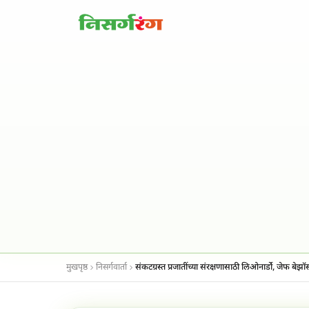
मुखपृष्ठ
निसर्गवार्ता
संकटग्रस्त प्रजातींच्या संरक्षणासाठी लिओनार्डो, जेफ बेझॉ