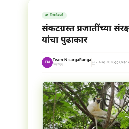
🌿 निसर्गवार्ता
संकटग्रस्त प्रजातींच्या स
यांचा पुढाकार
Team NisargaRanga
TN
7 Aug 2026
२,४३८ दृ
निसर्गरंग